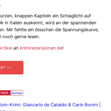
.
kurzen, knappen Kapiteln ein Schlaglicht auf
itik in Italien auskennt, wird an der spannenden
en. Mir fehlte ein bisschen die Spannungskurve,
l noch gerne lesen.
Artikel
an
krimirezensionen.de
!
ch* >>
TAGS
Buchtipp
Rom-Krimi: Giancarlo de Cataldo & Carlo Bonini |