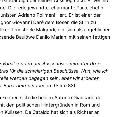
kt ständig über seinen Ausstieg nach. Er verliebt
sone. Die redegewandte, charmante Parteichefin
isten Adriano Polimeni liiert. Er ist einer der
gnor Giovanni Daré dem Bösen die Stirn zu
iker Temistocle Malgradi, der sich als angeblicher
ksende Baulöwe Danilo Mariani mit seinen fettigen
Vorsitzenden der Ausschüsse mitunter drei-,
as für die schwierigen Beschlüsse. Nun, wie ich
telle werden dagegen sein, aber wir arbeiten
er Bauarbeiten vorlesen.
(Seite 83)
a kennen sich die beiden Autoren Giancarlo de
 mit den politischen Hintergründen in Rom und
 Kulissen. De Cataldo hat sich als Richter an