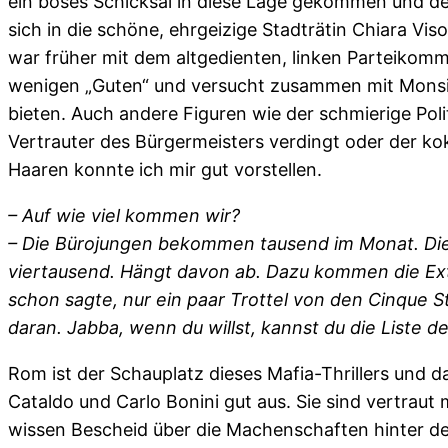
ein böses Schicksal in diese Lage gekommen und den
sich in die schöne, ehrgeizige Stadträtin Chiara Vi
war früher mit dem altgedienten, linken Parteikommun
wenigen „Guten“ und versucht zusammen mit Monsi
bieten. Auch andere Figuren wie der schmierige Polit
Vertrauter des Bürgermeisters verdingt oder der ko
Haaren konnte ich mir gut vorstellen.
– Auf wie viel kommen wir?
– Die Bürojungen bekommen tausend im Monat. Die 
viertausend. Hängt davon ab. Dazu kommen die Extr
schon sagte, nur ein paar Trottel von den Cinque S
daran. Jabba, wenn du willst, kannst du die Liste d
Rom ist der Schauplatz dieses Mafia-Thrillers und d
Cataldo und Carlo Bonini gut aus. Sie sind vertraut
wissen Bescheid über die Machenschaften hinter den