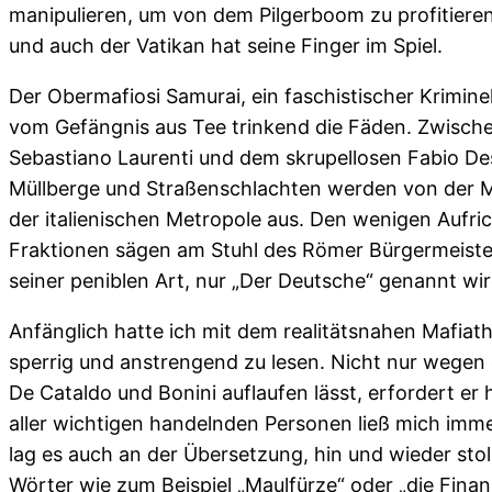
manipulieren, um von dem Pilgerboom zu profitieren
und auch der Vatikan hat seine Finger im Spiel.
Der Obermafiosi Samurai, ein faschistischer Kriminel
vom Gefängnis aus Tee trinkend die Fäden. Zwisch
Sebastiano Laurenti und dem skrupellosen Fabio Des
Müllberge und Straßenschlachten werden von der Ma
der italienischen Metropole aus. Den wenigen Aufri
Fraktionen sägen am Stuhl des Römer Bürgermeiste
seiner peniblen Art, nur „Der Deutsche“ genannt wir
Anfänglich hatte ich mit dem realitätsnahen Mafiathr
sperrig und anstrengend zu lesen. Nicht nur wegen 
De Cataldo und Bonini auflaufen lässt, erfordert er
aller wichtigen handelnden Personen ließ mich imme
lag es auch an der Übersetzung, hin und wieder sto
Wörter wie zum Beispiel „Maulfürze“ oder „die Finan