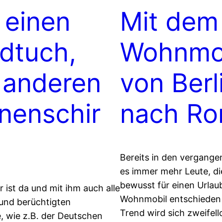
 einen
Mit dem
dtuch,
Wohnmo
 anderen
von Berl
nenschir
nach R
Bereits in den vergang
es immer mehr Leute, di
bewusst für einen Urlau
ist da und mit ihm auch alle
Wohnmobil entschieden 
und berüchtigten
Trend wird sich zweifell
 wie z.B. der Deutschen