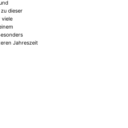
 und
zu dieser
 viele
einem
Besonders
teren Jahreszeit