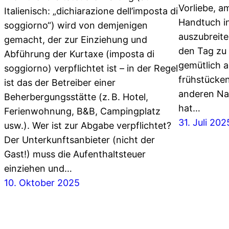
Vorliebe, a
Italienisch: „dichiarazione dell’imposta di
Handtuch i
soggiorno“) wird von demjenigen
auszubreite
gemacht, der zur Einziehung und
den Tag zu 
Abführung der Kurtaxe (imposta di
gemütlich a
soggiorno) verpflichtet ist – in der Regel
frühstücken.
ist das der Betreiber einer
anderen Nat
Beherbergungsstätte (z. B. Hotel,
hat…
Ferienwohnung, B&B, Campingplatz
31. Juli 202
usw.). Wer ist zur Abgabe verpflichtet?
Der Unterkunftsanbieter (nicht der
Gast!) muss die Aufenthaltsteuer
einziehen und…
10. Oktober 2025