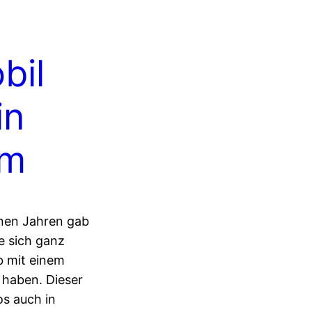
bil
in
om
enen Jahren gab
e sich ganz
b mit einem
haben. Dieser
os auch in