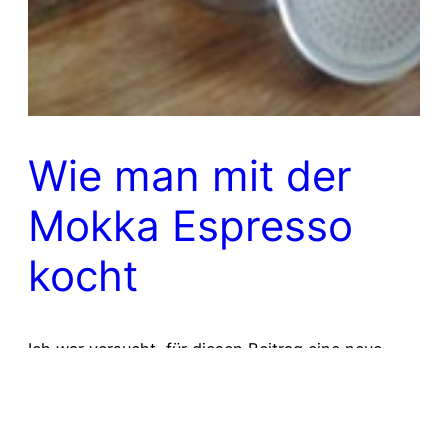
Wie man mit der
Mokka Espresso
kocht
Ich war versucht, für diesen Beitrag eine neue
Rubrik für dieses Blog zu eröffnen: Religion. Auf
meine banale Frage, inzwischen an verschiedene,
waschechte Italiener, wie man mit „Dem Ding da“