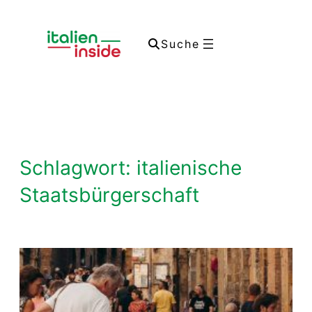
Zum
Inhalt
Suche
springen
Schlagwort:
italienische
Staatsbürgerschaft