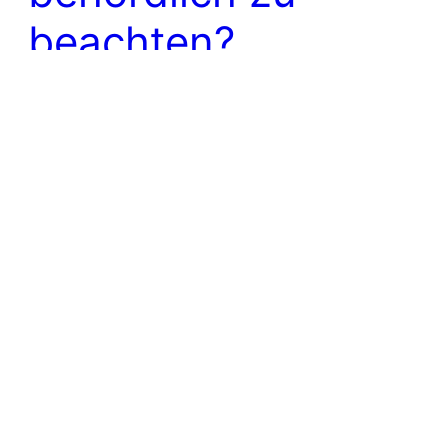
beachten?
Kinder, die einen Elternteil mit deutscher
Staatsangehörigkeit haben, haben diese ebenfalls
– automatisch von Geburt an. Daran ändert sich
auch nichts, falls die Kinder nicht in Deutschland,
sondern wie zB. in unserem Fall in Italien auf die
Welt kommen. In Italien geborene, deutsche,
Kinder haben eine Ausweispflicht in Deutschland.
Der dazu benötigte Kinderreisepass, bzw.
wahlweise…
23. Juni 2016