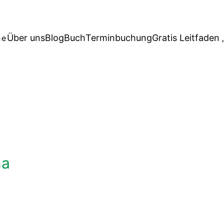
Über uns
Blog
Buch
Terminbuchung
Gratis Leitfaden 
he
na