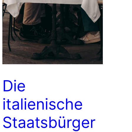
Die
italienische
Staatsbürger