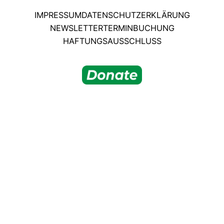
IMPRESSUM
DATENSCHUTZERKLÄRUNG
NEWSLETTER
TERMINBUCHUNG
HAFTUNGSAUSSCHLUSS
© italien-inside.de 2026
* Mit diesem Sternchen gekennzeichnete Links sind
Affiliate-Links für Amazon. Dort erhalten wir evtl. eine
Kommission, falls Ihr über den Link dort etwas einkauft.
Keine Illusion: Es handelt sich um insgesamt wohl nicht
mehr als rund 25 Euro im Jahr, deckt also nicht das
Hosting unserer Webseite. Anyway. Ihr wisst Bescheid …