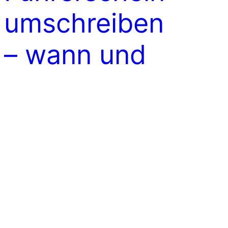
umschreiben
­– wann und
wie?
Es gibt sehr viele Deutsche in Italien, die
dort längst ihren Hauptwohnsitz haben,
aber immer noch an ihrem deutschen
Führerschein (Patente) festhalten. Denn
der wurde noch ohne Frist ausgestellt,
als in Italien längst eine regelmäßige
Verlängerungspflicht galt – mit