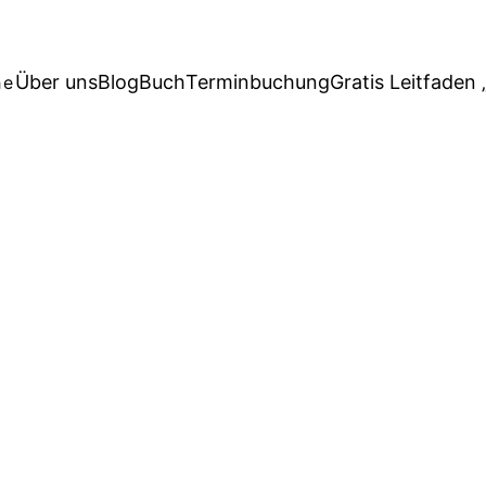
Über uns
Blog
Buch
Terminbuchung
Gratis Leitfaden 
he