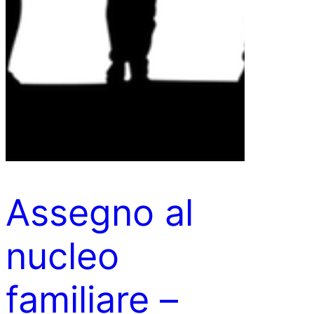
Assegno al
nucleo
familiare –