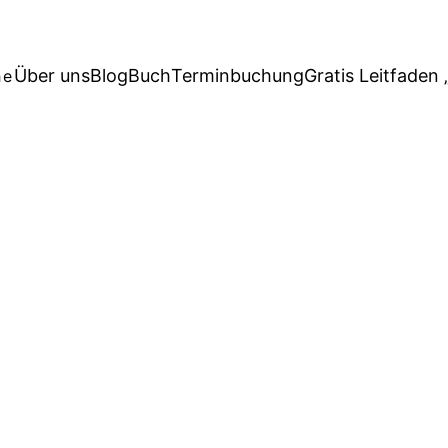
Über uns
Blog
Buch
Terminbuchung
Gratis Leitfaden 
he