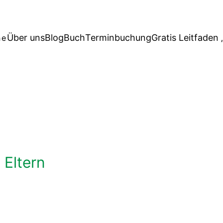
Über uns
Blog
Buch
Terminbuchung
Gratis Leitfaden 
he
 Eltern