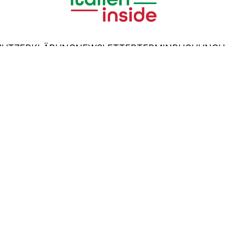
HUTZERKLÄRUNG
NEWSLETTER
TERMINBUCHUNG
H
© italien-inside.de 2026
liate-Links für Amazon. Dort erhalten wir evtl. eine Kommiss
t mehr als rund 25 Euro im Jahr, deckt also nicht das Hosti
developed by
Aminul Sarkar