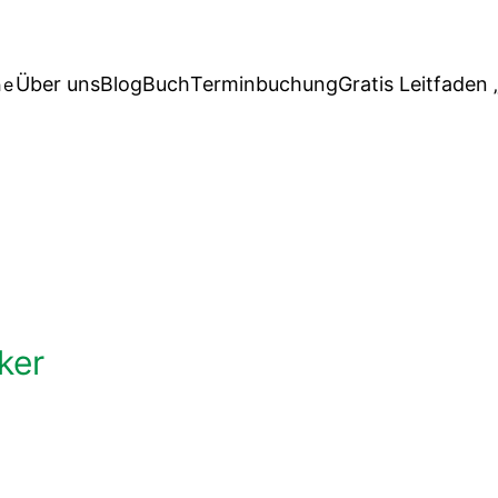
Über uns
Blog
Buch
Terminbuchung
Gratis Leitfaden 
he
iker