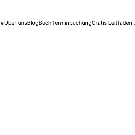
Über uns
Blog
Buch
Terminbuchung
Gratis Leitfaden 
he