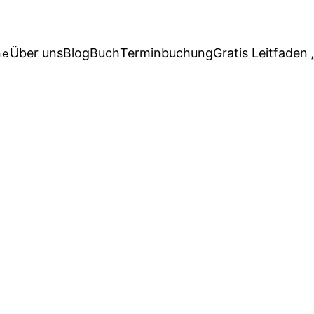
Über uns
Blog
Buch
Terminbuchung
Gratis Leitfaden 
he
n