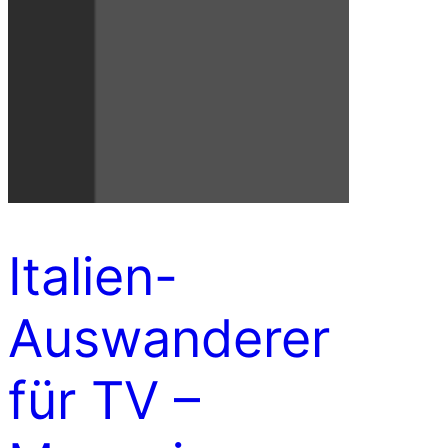
Italien-
Auswanderer
für TV –