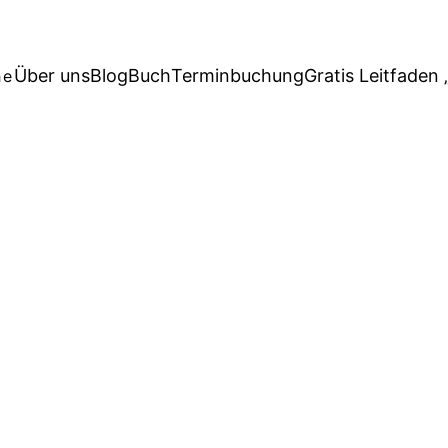
Über uns
Blog
Buch
Terminbuchung
Gratis Leitfaden 
he